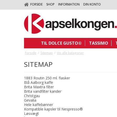
FORSIDE
SHOP
INFORMATION
DIN KONTO
TIL DOLCE GUSTO®
TASSIMO
Forside
/
Sitemap
/
Vis alle kategorier
SITEMAP
1883 Routin 250 ml. flasker
Blå Aalborg kaffe
Brita Maxtra filter
Brita vandfilter kander
Christgau
Gevalia
Hele kaffebønner
Kompatible kapsler til Nespresso®
Løsvægt