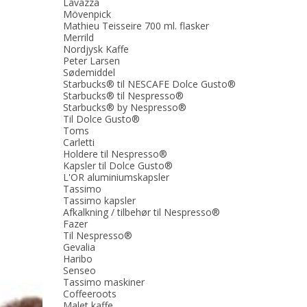
Lavazza
Mövenpick
Mathieu Teisseire 700 ml. flasker
Merrild
Nordjysk Kaffe
Peter Larsen
Sødemiddel
Starbucks® til NESCAFE Dolce Gusto®
Starbucks® til Nespresso®
Starbucks® by Nespresso®
Til Dolce Gusto®
Toms
Carletti
Holdere til Nespresso®
Kapsler til Dolce Gusto®
L'OR aluminiumskapsler
Tassimo
Tassimo kapsler
Afkalkning / tilbehør til Nespresso®
Fazer
Til Nespresso®
Gevalia
Haribo
Senseo
Tassimo maskiner
Coffeeroots
Malet kaffe