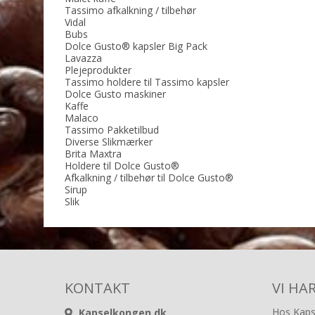
Tassimo afkalkning / tilbehør
Vidal
Bubs
Dolce Gusto® kapsler Big Pack
Lavazza
Plejeprodukter
Tassimo holdere til Tassimo kapsler
Dolce Gusto maskiner
Kaffe
Malaco
Tassimo Pakketilbud
Diverse Slikmærker
Brita Maxtra
Holdere til Dolce Gusto®
Afkalkning / tilbehør til Dolce Gusto®
Sirup
Slik
KONTAKT
VI HA
Hos Kapse
Kapselkongen.dk