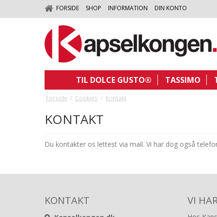
FORSIDE
SHOP
INFORMATION
DIN KONTO
TIL DOLCE GUSTO®
TASSIMO
Forside
/
Cookies
/
Kontakt
KONTAKT
Du kontakter os lettest via mail. Vi har dog også telef
KONTAKT
VI HA
Hos Kapse