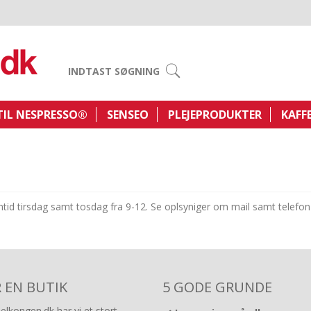
INDTAST SØGNING
TIL NESPRESSO®
SENSEO
PLEJEPRODUKTER
KAFF
ontid tirsdag samt tosdag fra 9-12. Se oplsyniger om mail samt telefon
R EN BUTIK
5 GODE GRUNDE
lkongen.dk har vi et stort