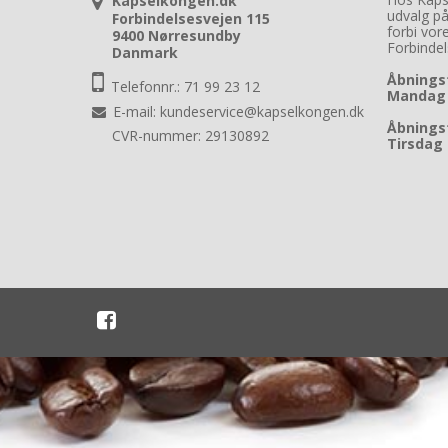
Kapselkongen.dk
udvalg p
Forbindelsesvejen 115
forbi vor
9400 Nørresundby
Forbinde
Danmark
Åbningst
Telefonnr.: 71 99 23 12
Mandag -
E-mail
:
kundeservice@kapselkongen.dk
Åbningst
CVR-nummer: 29130892
Tirsdag 