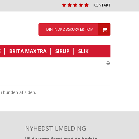
KONTAKT
DIN INDKØBSKURV ER TOM
E
BRITA MAXTRA
SIRUP
SLIK
 i bunden af siden.
NYHEDSTILMELDING
Vil du være først med de bedste