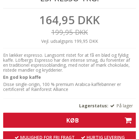
164,95 DKK
199,95 DKK
Vejl. udsalgspris 199,95 DKK
En lækker espresso. Langsomt ristet for at få en blød og fyldig
kaffe. Löfbergs Espresso har den intense smag, du forventer af
en traditionel espressoblanding, med noter af mørk chokolade,
ristede mandler og krydderier.
En god kop kaffe
Disse single-origin, 100 % premium Arabica-kaffebønner er
certificeret af Rainforest Alliance
Lagerstatus:
På lager
KØB
MULIGHED FOR FRI FRAGT
HURTIG LEVERING