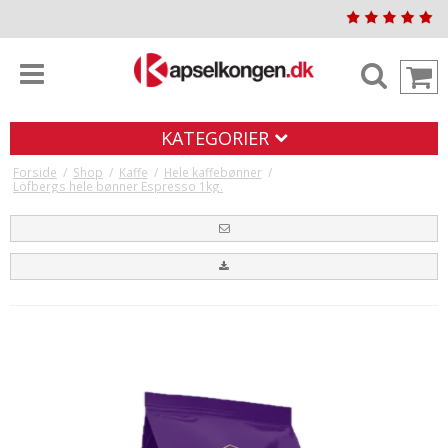
KATEGORIER
Forside
/
Shop
/
Kaffe
/
Hele kaffebønner
/
Löfbergs hele bønner Espresso 1kg.