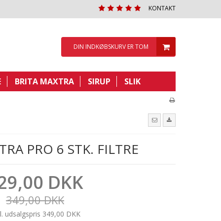
KONTAKT
DIN INDKØBSKURV ER TOM
E
BRITA MAXTRA
SIRUP
SLIK
TRA PRO 6 STK. FILTRE
29,00 DKK
349,00 DKK
l. udsalgspris 349,00 DKK