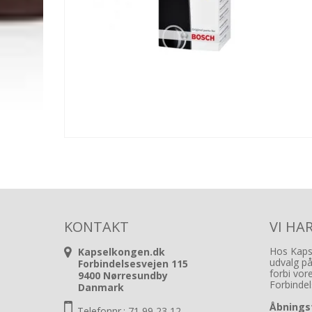
KONTAKT
VI HA
Hos Kapse
Kapselkongen.dk
udvalg p
Forbindelsesvejen 115
forbi vor
9400 Nørresundby
Forbinde
Danmark
Åbningst
Telefonnr.: 71 99 23 12