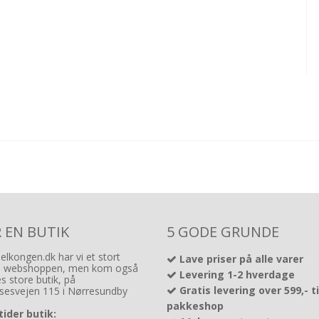
R EN BUTIK
5 GODE GRUNDE
lkongen.dk har vi et stort
Lave priser på alle varer
å webshoppen, men kom også
Levering 1-2 hverdage
es store butik, på
Gratis levering over 599,- t
lsesvejen 115 i Nørresundby
pakkeshop
ider butik: