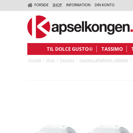
FORSIDE
SHOP
INFORMATION
DIN KONTO
TIL DOLCE GUSTO®
TASSIMO
Forside
/
Shop
/
Tassimo
/
Tassimo afkalkning / tilbehør
/